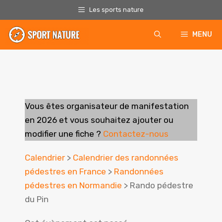
Aller
Les sports nature
au
contenu
MENU
Vous êtes organisateur de manifestation
en 2026
et vous souhaitez ajouter ou
modifier une fiche ?
Contactez-nous
Calendrier
>
Calendrier des randonnées
pédestres en France
>
Randonnées
pédestres en Normandie
> Rando pédestre
du Pin