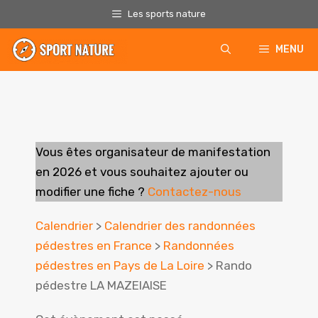
Aller
Les sports nature
au
contenu
MENU
Vous êtes organisateur de manifestation
en 2026
et vous souhaitez ajouter ou
modifier une fiche ?
Contactez-nous
Calendrier
>
Calendrier des randonnées
pédestres en France
>
Randonnées
pédestres en Pays de La Loire
> Rando
pédestre LA MAZEIAISE