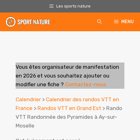
Aller
Les sports nature
au
contenu
MENU
Vous êtes organisateur de manifestation
en 2026
et vous souhaitez ajouter ou
modifier une fiche ?
Contactez-nous
Calendrier
>
Calendrier des randos VTT en
France
>
Randos VTT en Grand Est
> Rando
VTT Randonnée des Pyramides à Ay-sur-
Moselle