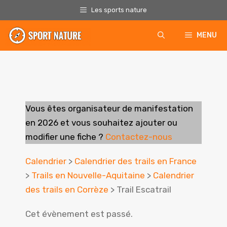
Aller
Les sports nature
au
contenu
MENU
Vous êtes organisateur de manifestation
en 2026
et vous souhaitez ajouter ou
modifier une fiche ?
Contactez-nous
Calendrier
>
Calendrier des trails en France
>
Trails en Nouvelle-Aquitaine
>
Calendrier
des trails en Corrèze
> Trail Escatrail
Cet évènement est passé.