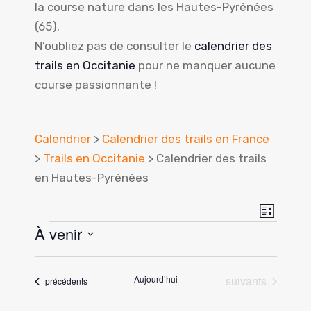
la course nature dans les Hautes-Pyrénées
(65).
N’oubliez pas de consulter le
calendrier des
trails en Occitanie
pour ne manquer aucune
course passionnante !
Calendrier
>
Calendrier des trails en France
>
Trails en Occitanie
> Calendrier des trails
en Hautes-Pyrénées
N
N
L
a
Évènements
À venir
a
i
v
s
S
v
t
i
e
é
Évènements
Aujourd’hui
suivants
i
Évènements
précédents
g
l
a