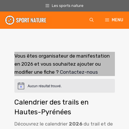
Aller
Les sports nature
au
contenu
MENU
Vous êtes organisateur de manifestation
en 2026
et vous souhaitez ajouter ou
modifier une fiche ?
Contactez-nous
Aucun résultat trouvé.
N
o
t
Calendrier des trails en
i
c
Hautes-Pyrénées
e
Découvrez le calendrier
2026
du trail et de