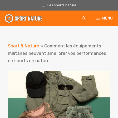
Aller
Les sports nature
au
contenu
MENU
Sport & Nature
»
Comment les équipements
militaires peuvent améliorer vos performances
en sports de nature